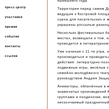
нынешнего года.
пресс-центр
Территория перед самим Д
ведущие к Костровой площа
участники
сцена для писательских и 
украшены россыпью разноц
премия
Несколько фестивальных б
события
местах, возвещали о том, 
проводится в литературном
контакты
Уже начиная с 11-ти утра, 
ссылки
производиться и проводит
действия: литературно-поз
подвижные игры, весёлые 
семейно-молодёжного теат
руководством Андрея Защер
Аниматоры, облачённые в 
знаменитых произведений К
группами и поодиночке, во
нескончаемый праздничный