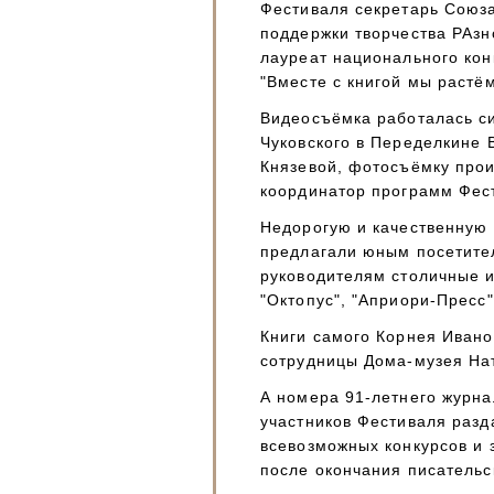
Фестиваля секретарь Союз
поддержки творчества РАзн
лауреат национального кон
"Вместе с книгой мы растё
Видеосъёмка работалась с
Чуковского в Переделкине 
Князевой, фотосъёмку про
координатор программ Фес
Недорогую и качественную
предлагали юным посетите
руководителям столичные и
"Октопус", "Априори-Пресс"
Книги самого Корнея Ивано
сотрудницы Дома-музея На
А номера 91-летнего журна
участников Фестиваля разд
всевозможных конкурсов и 
после окончания писательс