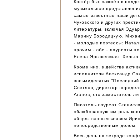
Костёр был зажжён в полде
музыкальное представление
самые известные наши дет
Чуковского и других прести
литературы, включая Эдуар
Марину Бородицкую, Михаил
- молодые поэтессы: Ната
прочим - обе - лауреаты п
Елена Ярышевская, Хельга
Кроме них, в действе акти
исполнители Александр Сам
восьмидесятых "Последний 
Светлов, директор передел
Агапов, его заместитель л
Писатель-лауреат Станисла
облюбованную им роль кост
общественным связям Ирин
непосредственным делом.
Весь день на эстраде конф