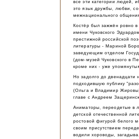
все эти категории людей, и
это язык дружбы, любви, с
межнационального общения
Костёр был зажжён ровно 
имени Чуковского Эдуардом
престижной российской поэ
литературы - Мариной Бор
заведующим отделом Госуд
(дом-музей Чуковского в П
кроме них - уже упомянут
Но задолго до двенадцати 
подходившую публику "разог
(Ольга и Владимир Жировы),
главе с Андреем Защеринск
Аниматоры, переодетые в л
детской отечественной лит
ростовой фигурой белого м
своим присутствием переде
водили хороводы, загадыва