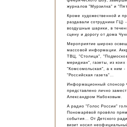
феерического шоу, заверши
журналов "Мурзилка" и "П
Кроме художественной и п
раздавали сотрудники ГЦ) 
воздушные шарики, в тече
сцену и дорогу от дома Чу
Мероприятие широко освещ
массовой информации. Аккр
ТВЦ, "Столица", "Подмоско
меридиан", газеты, из коих
"Комсомольская", а к ним - 
"Российская газета"…
Информационный спонсор Ф
представлено лично замест
Александром Набоковым.
А радио "Голос России" го
Пономарёвой провёло прям
события… От Детского ради
визит носил неофициальны