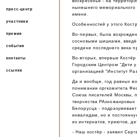
воскресенье - на территор
нынешнего мемориального 
пресс-центр
имени.
участники
Особенностей у этого Костр
премия
Во-первых, была возрожден
сосновыми шишками, введё
события
средине последнего века п
Во-вторых, впервые Костёр
контакты
Городским Центром "Дети у
ссылки
организацией "Институт Ра
Да и вообще, год равных в
понимании оргкомитета Фес
Союза писателей Москвы, 
творчества РАзножанровых 
Белорусца - подразумевае
инвалидам, но и постоянну
из интернатов, приютов, де
- Наш костёр - заявил Серг