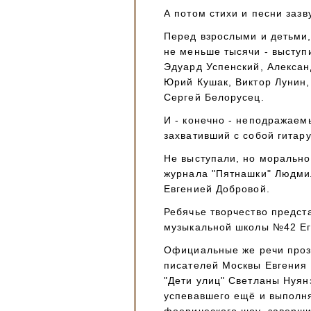
А потом стихи и песни зазв
Перед взрослыми и детьми,
не меньше тысячи - выступ
Эдуард Успенский, Алекса
Юрий Кушак, Виктор Лунин,
Сергей Белорусец.
И - конечно - неподражаемы
захвативший с собой гитар
Не выступали, но морально
журнала "Пятнашки" Людмил
Евгенией Добровой.
Ребячье творчество предст
музыкальной школы №42 Ег
Официальные же речи прозв
писателей Москвы Евгения
"Дети улиц" Светланы Нуян
успевавшего ещё и выполня